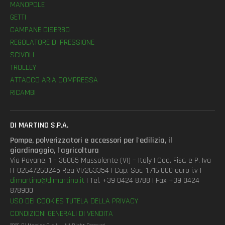
MANOPOLE
GETTI
CAMPANE DISERBO
REGOLATORE DI PRESSIONE
SCIVOLI
TROLLEY
ATTACCO ARIA COMPRESSA
RICAMBI
DI MARTINO S.P.A.
Pompe, polverizzatori e accessori per l'edilizia, il
giardinaggio, l'agricoltura
Via Pavane, 1 – 36065 Mussolente (VI) – Italy | Cod. Fisc. e P. Iva
IT 02647260245 Rea VI/263354 | Cap. Soc. 1.716.000 euro i.v |
dimartino@dimartino.it
| Tel. +39 0424 8788 | Fax +39 0424
878900
USO DEI COOKIES
TUTELA DELLA PRIVACY
CONDIZIONI GENERALI DI VENDITA