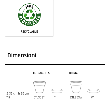
RECYCLABLE
Dimensioni
TERRACOTTA
BIANCO
Ø 32 cm h 20 cm
7 lt
CTL35ST
T
CTL35SW
W