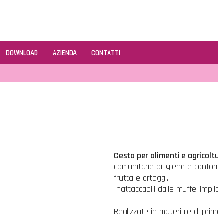
DOWNLOAD
AZIENDA
CONTATTI
Cesta per alimenti e agricoltu
comunitarie di igiene e confor
frutta e ortaggi.
Inattaccabili dalle muffe, impila
Realizzate in materiale di prima