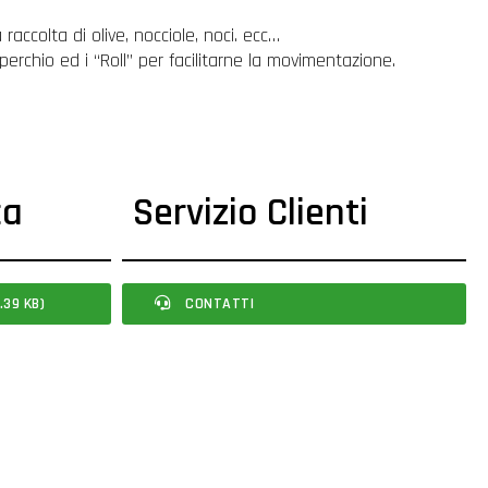
raccolta di olive, nocciole, noci. ecc…
operchio ed i “Roll” per facilitarne la movimentazione.
ca
Servizio Clienti
.39 KB)
CONTATTI