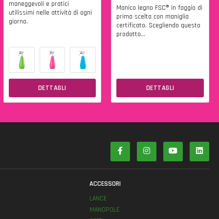
maneggevoli e pratici
Manico legno FSC® in faggio di
utilissimi nelle attività di ogni
prima scelta con maniglia
giorno.
certificato. Scegliendo questo
prodotto...
DETTAGLI
DETTAGLI
ACCESSORI
LANCE
MANOPOLE