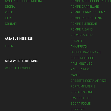
AMBIENTE E SOSTENIBILITÀ
POMPE A PRESSIONE 5-10 LT
STORIA
POMPE CARRELLATE
VIDEO
POMPE FORMA SCHIUMA
FIERE
POMPE PER L’EDILIZIA
CONTATTI
POMPE ELETTRICHE
POMPE A ZAINO
POLVERIZZATORI
AREA BUSINESS B2B
CARAFFE
LOGIN
ANNAFFIATOI
TANICHE CARBURANTE
CESTE MULTIUSO
AREA WHISTLEBLOWING
PALE MULTIUSO
WHISTLEBLOWING
PALE DA NEVE
MANICI
CASSETTE PORTA ATTREZZI
PORTA MINUTERIE
PORTA TRAPANO
TRAPPOLE BIO
SCOPA FOGLIE
SUPPORTI