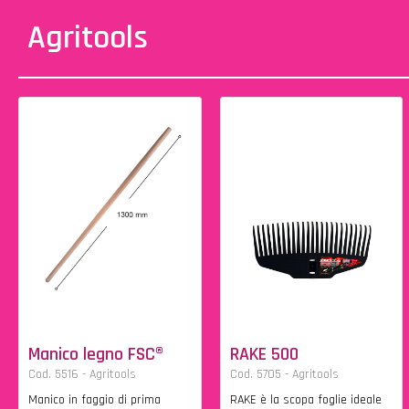
Agritools
Manico legno FSC®
RAKE 500
Cod. 5516 - Agritools
Cod. 5705 - Agritools
Manico in faggio di prima
RAKE è la scopa foglie ideale