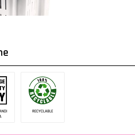
che
ANDI
RECYCLABLE
À