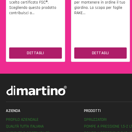
scelta certificato FSC®.
per mantenere in ordine il tuo
Scegliendo questo prodotto
giardino. La scopa per foglie
contribuisci a...
RAKE...
DETTAGLI
DETTAGLI
AZIENDA
PRODOTTI
PROFILO AZIENDALE
SPRUZZATORI
QUALITÀ TUTTA ITALIANA
POMPE A PRESSIONE 1,5-2 L