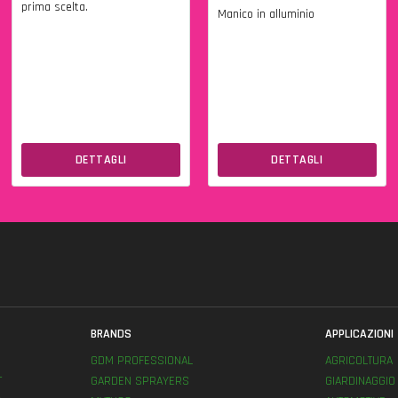
prima scelta.
Manico in alluminio
DETTAGLI
DETTAGLI
BRANDS
APPLICAZIONI
GDM PROFESSIONAL
AGRICOLTURA
T
GARDEN SPRAYERS
GIARDINAGGIO