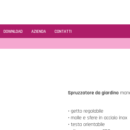
DOWNLOAD
AZIENDA
CONTATTI
Spruzzatore da giardino
maneg
• getto regolabile
• molle e sfere in acciaio inox
• testa orientabile