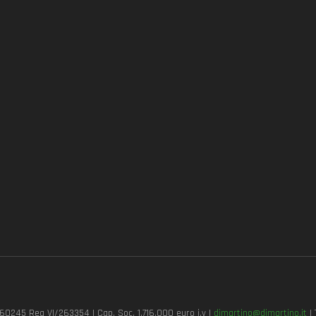
7260245 Rea VI/263354 | Cap. Soc. 1.716.000 euro i.v |
dimartino@dimartino.it
| 