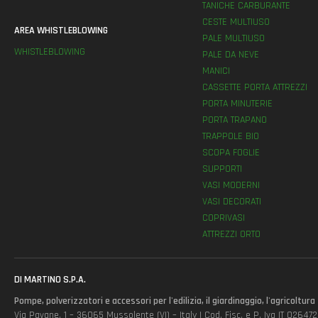
TANICHE CARBURANTE
CESTE MULTIUSO
AREA WHISTLEBLOWING
PALE MULTIUSO
WHISTLEBLOWING
PALE DA NEVE
MANICI
CASSETTE PORTA ATTREZZI
PORTA MINUTERIE
PORTA TRAPANO
TRAPPOLE BIO
SCOPA FOGLIE
SUPPORTI
VASI MODERNI
VASI DECORATI
COPRIVASI
ATTREZZI ORTO
DI MARTINO S.P.A.
Pompe, polverizzatori e accessori per l'edilizia, il giardinaggio, l'agricoltura
Via Pavane, 1 – 36065 Mussolente (VI) – Italy | Cod. Fisc. e P. Iva IT 0264