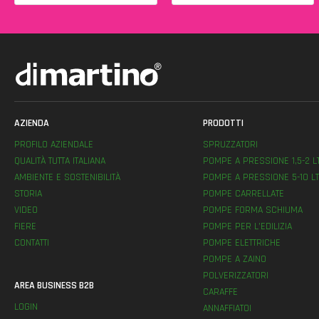
AZIENDA
PRODOTTI
PROFILO AZIENDALE
SPRUZZATORI
QUALITÀ TUTTA ITALIANA
POMPE A PRESSIONE 1,5-2 L
AMBIENTE E SOSTENIBILITÀ
POMPE A PRESSIONE 5-10 LT
STORIA
POMPE CARRELLATE
VIDEO
POMPE FORMA SCHIUMA
FIERE
POMPE PER L’EDILIZIA
CONTATTI
POMPE ELETTRICHE
POMPE A ZAINO
POLVERIZZATORI
AREA BUSINESS B2B
CARAFFE
LOGIN
ANNAFFIATOI