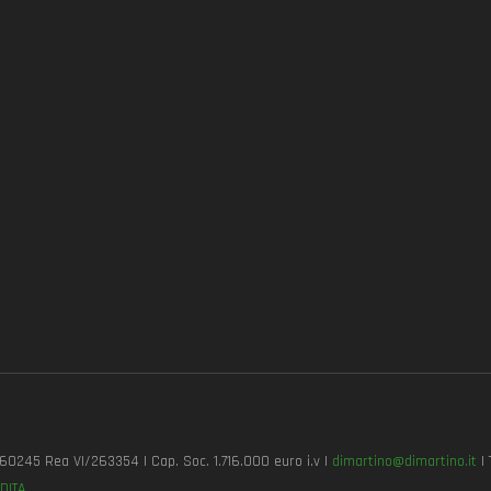
7260245 Rea VI/263354 | Cap. Soc. 1.716.000 euro i.v |
dimartino@dimartino.it
| 
DITA