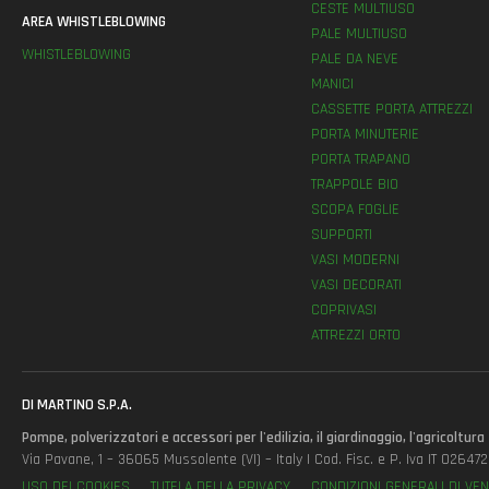
CESTE MULTIUSO
AREA WHISTLEBLOWING
PALE MULTIUSO
WHISTLEBLOWING
PALE DA NEVE
MANICI
CASSETTE PORTA ATTREZZI
PORTA MINUTERIE
PORTA TRAPANO
TRAPPOLE BIO
SCOPA FOGLIE
SUPPORTI
VASI MODERNI
VASI DECORATI
COPRIVASI
ATTREZZI ORTO
DI MARTINO S.P.A.
Pompe, polverizzatori e accessori per l'edilizia, il giardinaggio, l'agricoltura
Via Pavane, 1 – 36065 Mussolente (VI) – Italy | Cod. Fisc. e P. Iva IT 0264
USO DEI COOKIES
TUTELA DELLA PRIVACY
CONDIZIONI GENERALI DI VEN