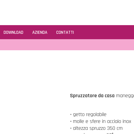
DOWNLOAD
AZIENDA
CONTATTI
Spruzzatore da casa
maneggevo
• getto regolabile
• molle e sfere in acciaio inox
• altezza spruzzo 350 cm