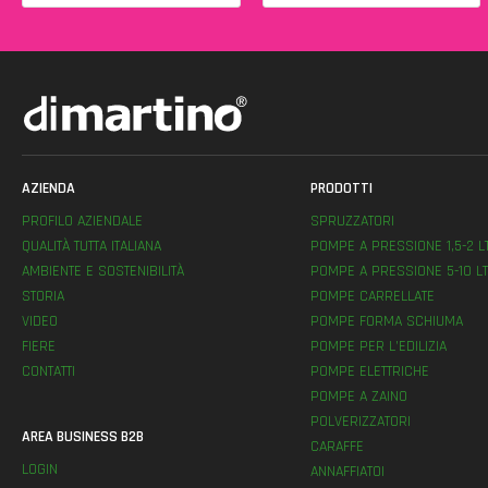
AZIENDA
PRODOTTI
PROFILO AZIENDALE
SPRUZZATORI
QUALITÀ TUTTA ITALIANA
POMPE A PRESSIONE 1,5-2 L
AMBIENTE E SOSTENIBILITÀ
POMPE A PRESSIONE 5-10 LT
STORIA
POMPE CARRELLATE
VIDEO
POMPE FORMA SCHIUMA
FIERE
POMPE PER L’EDILIZIA
CONTATTI
POMPE ELETTRICHE
POMPE A ZAINO
POLVERIZZATORI
AREA BUSINESS B2B
CARAFFE
LOGIN
ANNAFFIATOI