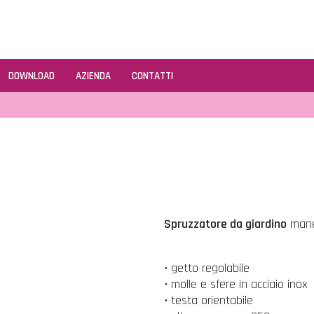
DOWNLOAD
AZIENDA
CONTATTI
Spruzzatore da giardino
maneg
• getto regolabile
• molle e sfere in acciaio inox
• testa orientabile