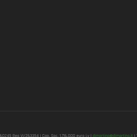
7260245 Rea VI/263354 | Cap. Soc. 1.716.000 euro i.v |
dimartino@dimartino.it
| 