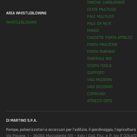
TANICHE CARBURANTE
CESTE MULTIUSO
AREA WHISTLEBLOWING
PALE MULTIUSO
WHISTLEBLOWING
PALE DA NEVE
MANICI
CASSETTE PORTA ATTREZZI
PORTA MINUTERIE
PORTA TRAPANO
TRAPPOLE BIO
SCOPA FOGLIE
SUPPORTI
VASI MODERNI
VASI DECORATI
COPRIVASI
ATTREZZI ORTO
DI MARTINO S.P.A.
Pompe, polverizzatori e accessori per l'edilizia, il giardinaggio, l'agricoltura
Via Pavane, 1 – 36065 Mussolente (VI) – Italy | Cod. Fisc. e P. Iva IT 0264