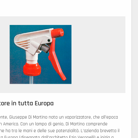
tore in tutta Europa
iente, Giuseppe Di Martino nota un vaporizzatore, che all’epoca
in America. Con un lampo di genio, Di Martino comprende
che ha tra le mani e delle sue potenzialità. L’azienda brevetta il
a Europa (disegnato dall’architetto Ezio Veronelli) e inizia a