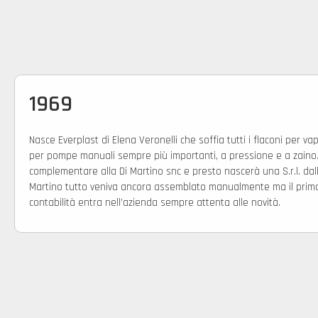
1969
Nasce Everplast di Elena Veronelli che soffia tutti i flaconi per vapo
per pompe manuali sempre più importanti, a pressione e a zaino.
complementare alla Di Martino snc e presto nascerà una S.r.l. dall
Martino tutto veniva ancora assemblato manualmente ma il prim
contabilità entra nell’azienda sempre attenta alle novità.