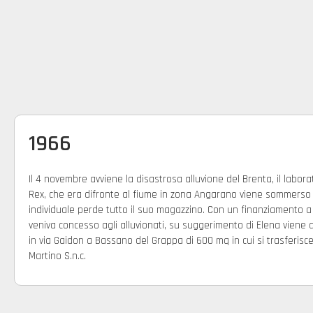
1966
Il 4 novembre avviene la disastrosa alluvione del Brenta, il laborat
Rex, che era difronte al fiume in zona Angarano viene sommerso e
individuale perde tutto il suo magazzino. Con un finanziamento a
veniva concesso agli alluvionati, su suggerimento di Elena vien
in via Gaidon a Bassano del Grappa di 600 mq in cui si trasferisce
Martino S.n.c.