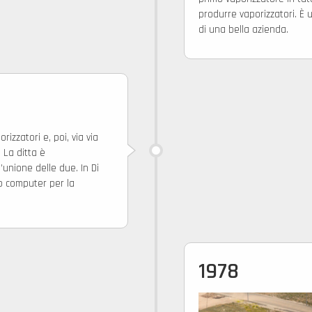
produrre vaporizzatori. È u
di una bella azienda.
rizzatori e, poi, via via
 La ditta è
’unione delle due. In Di
o computer per la
1978