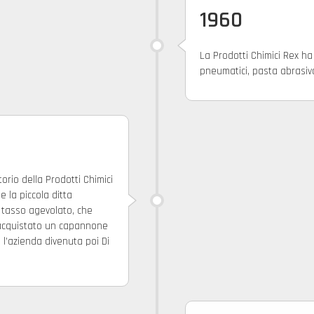
1960
La Prodotti Chimici Rex ha
pneumatici, pasta abrasiva 
orio della Prodotti Chimici
 la piccola ditta
 tasso agevolato, che
e acquistato un capannone
 l’azienda divenuta poi Di