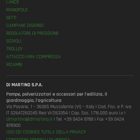
LANCE
MANOPOLE
GETTI
CAMPANE DISERBO
REGOLATORE DI PRESSIONE
SCIVOLI
TROLLEY
ATTACCO ARIA COMPRESSA
RICAMBI
DI MARTINO S.P.A.
Pompe, polverizzatori e accessori per l'edilizia, il
giardinaggio, l'agricoltura
Via Pavane, 1 – 36065 Mussolente (VI) – Italy | Cod. Fisc. e P. Iva
IT 02647260245 Rea VI/263354 | Cap. Soc. 1.716.000 euro i.v |
dimartino@dimartino.it
| Tel. +39 0424 8788 | Fax +39 0424
878900
USO DEI COOKIES
TUTELA DELLA PRIVACY
CONDIZIONI GENERALI DI VENDITA