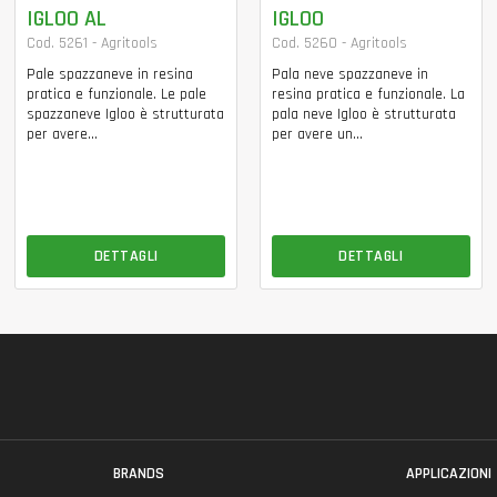
IGLOO AL
IGLOO
Cod. 5261 - Agritools
Cod. 5260 - Agritools
Pale spazzaneve in resina
Pala neve spazzaneve in
pratica e funzionale. Le pale
resina pratica e funzionale. La
spazzaneve Igloo è strutturata
pala neve Igloo è strutturata
per avere...
per avere un...
DETTAGLI
DETTAGLI
BRANDS
APPLICAZIONI