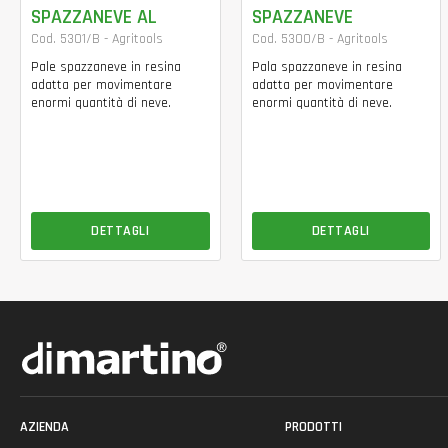
SPAZZANEVE AL
SPAZZANEVE
Cod. 5301/B - Agritools
Cod. 5300/B - Agritools
Pale spazzaneve in resina
Pala spazzaneve in resina
adatta per movimentare
adatta per movimentare
enormi quantità di neve.
enormi quantità di neve.
DETTAGLI
DETTAGLI
AZIENDA
PRODOTTI