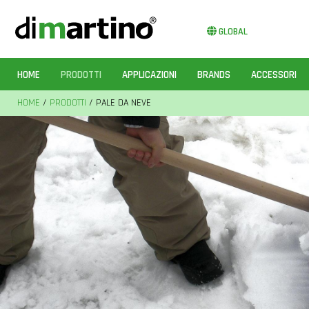
GLOBAL
HOME
PRODOTTI
APPLICAZIONI
BRANDS
ACCESSORI
HOME
/
PRODOTTI
/ PALE DA NEVE