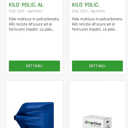
KILO' POLIC. AL
KILO' POLIC.
Cod. 5123 - Agritools
Cod. 5122 - Agritools
Pale multiuso in policarbonato,
Pale multiuso in policarbonato,
Kilò resiste all’usura ed ai
Kilò resiste all’usura ed ai
fortissimi impatti. La pala...
fortissimi impatti. La pala...
DETTAGLI
DETTAGLI