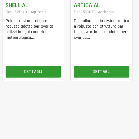
SHELL AL
ARTICA AL
Cod. 5201/B - Agritools
Cod. 5101/B - Agritools
Pala in resina pratica e
Pala alluminio in resina pratica
robusta adatta per svariati
e robusta con struttura per
utilizzi in ogni condizione
facile scorrimento adatta per
meteorologica....
svariati...
DETTAGLI
DETTAGLI