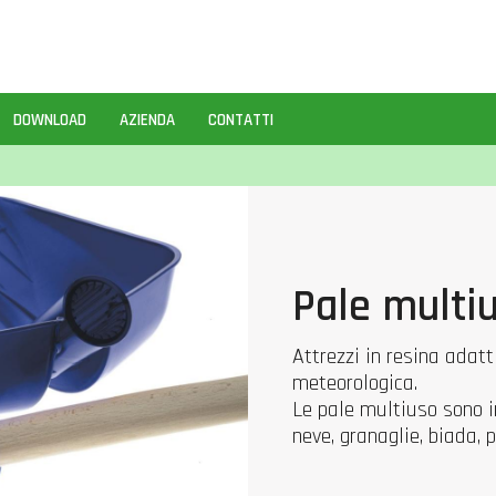
DOWNLOAD
AZIENDA
CONTATTI
Pale multi
Attrezzi in resina adatti
meteorologica.
Le pale multiuso sono i
neve, granaglie, biada, p