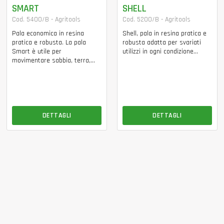
SMART
SHELL
Cod. 5400/B - Agritools
Cod. 5200/B - Agritools
Pala economica in resina
Shell, pala in resina pratica e
pratica e robusta. La pala
robusta adatta per svariati
Smart è utile per
utilizzi in ogni condizione...
movimentare sabbia, terra,...
DETTAGLI
DETTAGLI