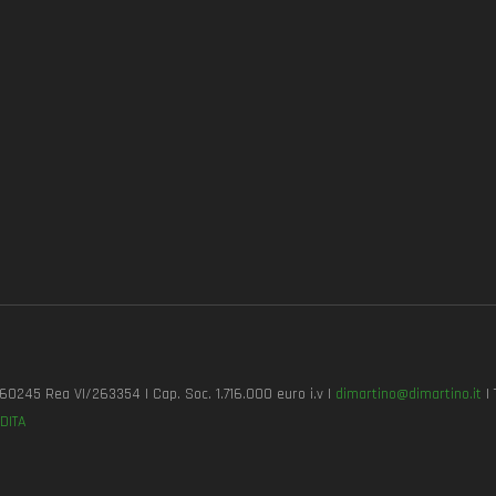
7260245 Rea VI/263354 | Cap. Soc. 1.716.000 euro i.v |
dimartino@dimartino.it
| 
DITA