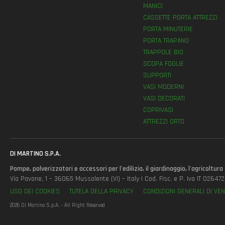
MANICI
CASSETTE PORTA ATTREZZI
PORTA MINUTERIE
PORTA TRAPANO
TRAPPOLE BIO
SCOPA FOGLIE
SUPPORTI
VASI MODERNI
VASI DECORATI
COPRIVASI
ATTREZZI ORTO
DI MARTINO S.P.A.
Pompe, polverizzatori e accessori per l'edilizia, il giardinaggio, l'agricoltura
Via Pavane, 1 – 36065 Mussolente (VI) – Italy | Cod. Fisc. e P. Iva IT 0264
USO DEI COOKIES
TUTELA DELLA PRIVACY
CONDIZIONI GENERALI DI VEN
2026 Di Martino S.p.A. - All Right Reserved