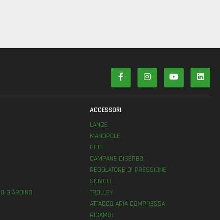
ACCESSORI
LANCE
MANOPOLE
GETTI
E
CAMPANE DISERBO
REGOLATORE DI PRESSIONE
SCIVOLI
O GIARDINO
TROLLEY
ATTACCO ARIA COMPRESSA
RICAMBI