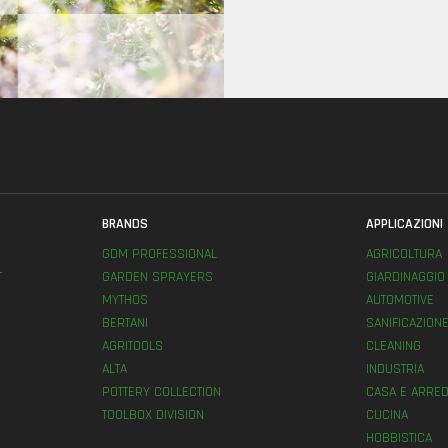
BRANDS
APPLICAZIONI
GDM PROFESSIONAL
AGRICOLTURA
T
GARDEN SPRAYERS
GIARDINAGGIO
MYTHOS
AUTOMOTIVE
BERTANI
SANIFICAZION
AGRITOOLS
CLEANING
ALTA
INDUSTRIA
POTTERY COLLECTION
CASA E ARRED
TOOLBOX DIVISION
CUCINA
HOBBISTICA