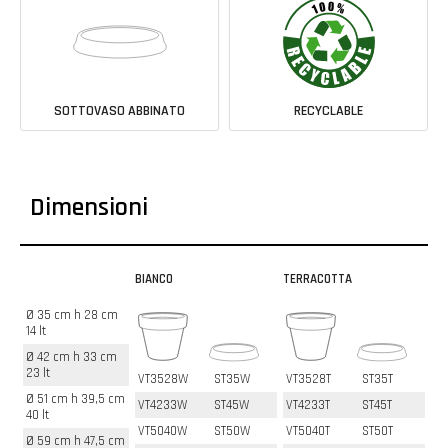
SOTTOVASO ABBINATO
RECYCLABLE
Dimensioni
BIANCO
TERRACOTTA
Ø 35 cm h 28 cm
14 lt
Ø 42 cm h 33 cm
23 lt
VT3528W
ST35W
VT3528T
ST35T
Ø 51 cm h 39,5 cm
VT4233W
ST45W
VT4233T
ST45T
40 lt
VT5040W
ST50W
VT5040T
ST50T
Ø 59 cm h 47,5 cm