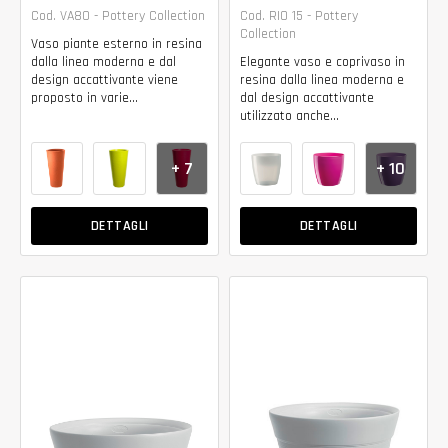
Cod. VA80 - Pottery Collection
Cod. RIO 15 - Pottery
Collection
Vaso piante esterno in resina
dalla linea moderna e dal
Elegante vaso e coprivaso in
design accattivante viene
resina dalla linea moderna e
proposto in varie...
dal design accattivante
utilizzato anche...
+ 7
+ 10
DETTAGLI
DETTAGLI