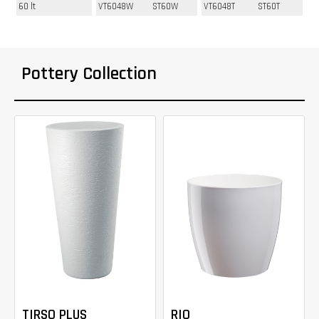
60 lt
VT6048W
ST60W
VT6048T
ST60T
Pottery Collection
TIRSO PLUS
RIO