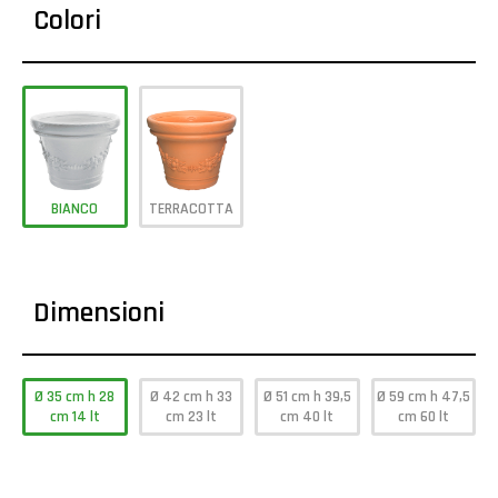
Colori
BIANCO
TERRACOTTA
Dimensioni
Ø 35 cm h 28
Ø 42 cm h 33
Ø 51 cm h 39,5
Ø 59 cm h 47,5
cm 14 lt
cm 23 lt
cm 40 lt
cm 60 lt