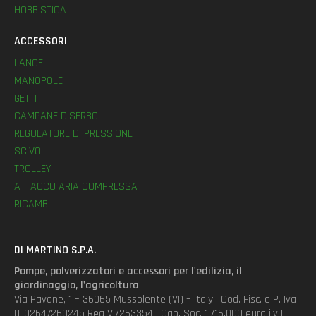
HOBBISTICA
ACCESSORI
LANCE
MANOPOLE
GETTI
CAMPANE DISERBO
REGOLATORE DI PRESSIONE
SCIVOLI
TROLLEY
ATTACCO ARIA COMPRESSA
RICAMBI
DI MARTINO S.P.A.
Pompe, polverizzatori e accessori per l'edilizia, il
giardinaggio, l'agricoltura
Via Pavane, 1 – 36065 Mussolente (VI) – Italy | Cod. Fisc. e P. Iva
IT 02647260245 Rea VI/263354 | Cap. Soc. 1.716.000 euro i.v |