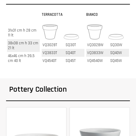
TERRACOTTA
BIANCO
31x31 cm h 28 cm
11 lt
38x38 cm h 33 cm
VQ3028T
SQ30T
VQ3028W
SQ30W
21 lt
VQ3833T
SQ40T
VQ3833W
SQ40W
46x46 cm h 39,5
cm 40 lt
VQ4540T
SQ45T
VQ4540W
SQ45W
Pottery Collection