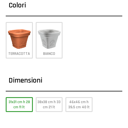
Colori
TERRACOTTA
BIANCO
Dimensioni
31x31 cm h 28
38x38 cm h 33
46x46 cm h
cm 11 lt
cm 21 lt
39,5 cm 40 lt