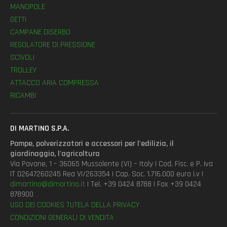
MANOPOLE
GETTI
CAMPANE DISERBO
REGOLATORE DI PRESSIONE
SCIVOLI
TROLLEY
ATTACCO ARIA COMPRESSA
RICAMBI
DI MARTINO S.P.A.
Pompe, polverizzatori e accessori per l'edilizia, il
giardinaggio, l'agricoltura
Via Pavane, 1 – 36065 Mussolente (VI) – Italy | Cod. Fisc. e P. Iva
IT 02647260245 Rea VI/263354 | Cap. Soc. 1.716.000 euro i.v |
dimartino@dimartino.it
| Tel. +39 0424 8788 | Fax +39 0424
878900
USO DEI COOKIES
TUTELA DELLA PRIVACY
CONDIZIONI GENERALI DI VENDITA