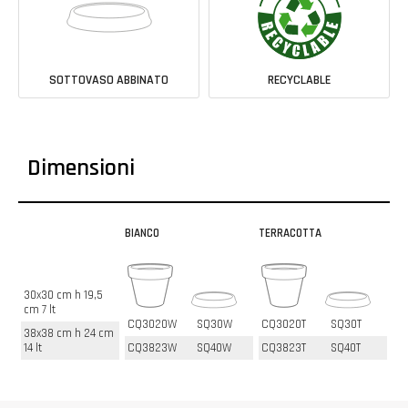
SOTTOVASO ABBINATO
RECYCLABLE
Dimensioni
BIANCO
TERRACOTTA
30x30 cm h 19,5
cm 7 lt
CQ3020W
SQ30W
CQ3020T
SQ30T
38x38 cm h 24 cm
14 lt
CQ3823W
SQ40W
CQ3823T
SQ40T