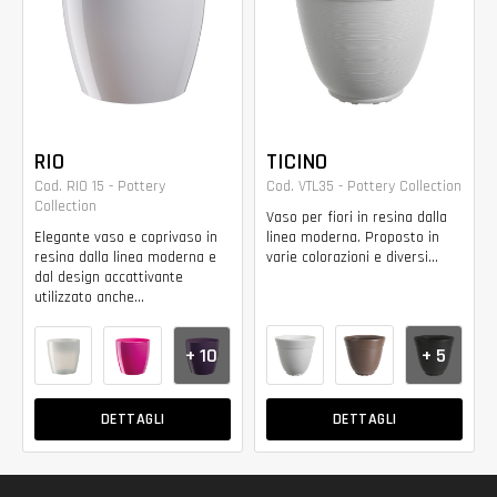
RIO
TICINO
Cod. RIO 15 - Pottery
Cod. VTL35 - Pottery Collection
Collection
Vaso per fiori in resina dalla
Elegante vaso e coprivaso in
linea moderna. Proposto in
resina dalla linea moderna e
varie colorazioni e diversi...
dal design accattivante
utilizzato anche...
+ 5
+ 10
DETTAGLI
DETTAGLI