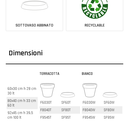
SOTTOVASO ABBINATO
RECYCLABLE
Dimensioni
TERRACOTTA
BIANCO
60x30 cm h 28 cm
30 lt
80x40 cm h 33 cm
F6030T
SF60T
F6030W
SF60W
60 lt
F8040T
SF80T
F8040W
SF80W
92x45 cm h 39,5
cm 100 lt
F9545T
SF95T
F9545W
SF95W