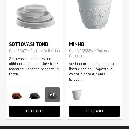
SOTTOVASI TONDI
MINHO
Cod. ST30T - Pottery Collection
Cod. VD3632W - Pottery
Collection
Sottovasi tondi in resina
abbinabili alle linee classica e
Vasi decorati in resina dalla
moderna. Vengono proposti in
linea classica. Proposto in
tante...
colore bianco e diversi
litraggi...
+ 5
DETTAGLI
DETTAGLI