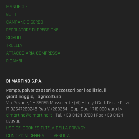
MANOPOLE
GETTI
CAMPANE DISERBO
REGOLATORE DI PRESSIONE
SCIVOLI
TROLLEY
ATTACCO ARIA COMPRESSA
RICAMBI
DI MARTINO S.P.A.
Pompe, polverizzatori e accessori per l'edilizia, il
giardinaggio, l'agricoltura
Via Pavane, 1 – 36065 Mussolente (VI) – Italy | Cod. Fisc. e P. Iva
IT 02647260245 Rea VI/263354 | Cap. Soc. 1.716.000 euro i.v |
dimartino@dimartino.it
| Tel. +39 0424 8788 | Fax +39 0424
878900
USO DEI COOKIES
TUTELA DELLA PRIVACY
CONDIZIONI GENERALI DI VENDITA