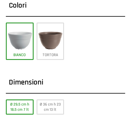
Colori
BIANCO
TORTORA
Dimensioni
Ø 29,5 cm h
Ø 36 cm h 23
18,5 cm 7 lt
cm 13 lt