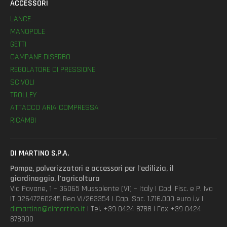
ACCESSORI
LANCE
MANOPOLE
GETTI
CAMPANE DISERBO
REGOLATORE DI PRESSIONE
SCIVOLI
TROLLEY
ATTACCO ARIA COMPRESSA
RICAMBI
DI MARTINO S.P.A.
Pompe, polverizzatori e accessori per l'edilizia, il
giardinaggio, l'agricoltura
Via Pavane, 1 – 36065 Mussolente (VI) – Italy | Cod. Fisc. e P. Iva
IT 02647260245 Rea VI/263354 | Cap. Soc. 1.716.000 euro i.v |
dimartino@dimartino.it
| Tel. +39 0424 8788 | Fax +39 0424
878900