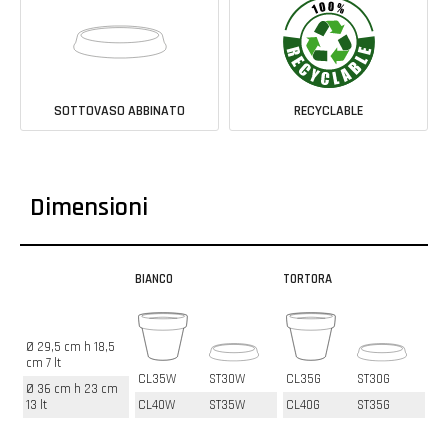
SOTTOVASO ABBINATO
RECYCLABLE
Dimensioni
BIANCO
TORTORA
Ø 29,5 cm h 18,5
cm 7 lt
CL35W
ST30W
CL35G
ST30G
Ø 36 cm h 23 cm
13 lt
CL40W
ST35W
CL40G
ST35G