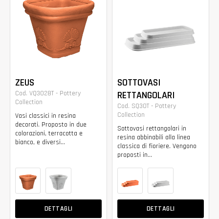
ZEUS
SOTTOVASI
Cod. VQ3028T - Pottery
RETTANGOLARI
Collection
Cod. SQ30T - Pottery
Collection
Vasi classici in resina
decorati. Proposto in due
Sottovasi rettangolari in
colorazioni, terracotta e
resina abbinabili alla linea
bianco, e diversi...
classica di fioriere. Vengono
proposti in...
DETTAGLI
DETTAGLI