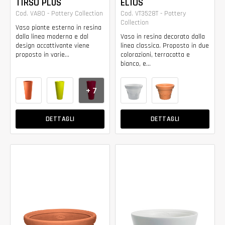
TIRSO PLUS
ELIOS
Cod. VA80 - Pottery Collection
Cod. VT3528T - Pottery
Collection
Vaso piante esterno in resina
dalla linea moderna e dal
Vaso in resina decorato dalla
design accattivante viene
linea classica. Proposto in due
proposto in varie...
colorazioni, terracotta e
bianco, e...
+ 7
DETTAGLI
DETTAGLI