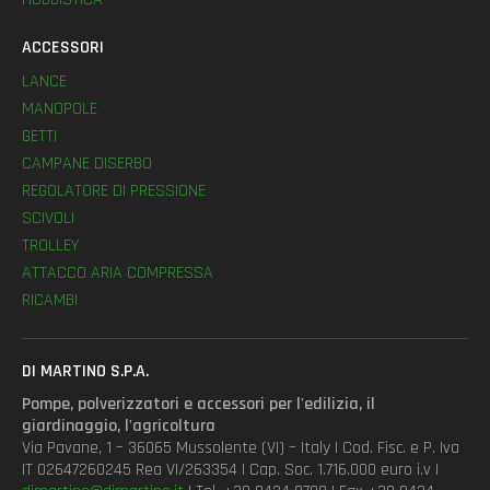
ACCESSORI
LANCE
MANOPOLE
GETTI
CAMPANE DISERBO
REGOLATORE DI PRESSIONE
SCIVOLI
TROLLEY
ATTACCO ARIA COMPRESSA
RICAMBI
DI MARTINO S.P.A.
Pompe, polverizzatori e accessori per l'edilizia, il
giardinaggio, l'agricoltura
Via Pavane, 1 – 36065 Mussolente (VI) – Italy | Cod. Fisc. e P. Iva
IT 02647260245 Rea VI/263354 | Cap. Soc. 1.716.000 euro i.v |