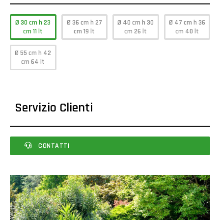
Ø 30 cm h 23
Ø 36 cm h 27
Ø 40 cm h 30
Ø 47 cm h 36
cm 11 lt
cm 19 lt
cm 26 lt
cm 40 lt
Ø 55 cm h 42
cm 64 lt
Servizio Clienti
CONTATTI