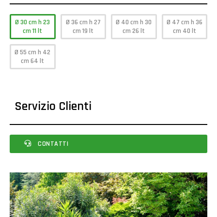
Ø 30 cm h 23
Ø 36 cm h 27
Ø 40 cm h 30
Ø 47 cm h 36
cm 11 lt
cm 19 lt
cm 26 lt
cm 40 lt
Ø 55 cm h 42
cm 64 lt
Servizio Clienti
CONTATTI