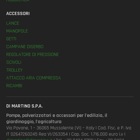
ACCESSORI
LANCE
MANOPOLE
GETTI
CAMPANE DISERBO
REGOLATORE DI PRESSIONE
SCIVOLI
TROLLEY
ATTACCO ARIA COMPRESSA
RICAMBI
DI MARTINO S.P.A.
Pompe, polverizzatori e accessori per l'edilizia, il
giardinaggio, l'agricoltura
Via Pavane, 1 – 36065 Mussolente (VI) – Italy | Cod. Fisc. e P. Iva
IT 02647260245 Rea VI/263354 | Cap. Soc. 1.716.000 euro i.v |