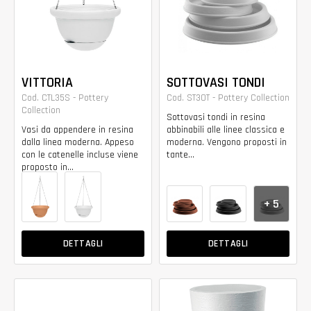
VITTORIA
SOTTOVASI TONDI
Cod. CTL35S - Pottery
Cod. ST30T - Pottery Collection
Collection
Sottovasi tondi in resina
Vasi da appendere in resina
abbinabili alle linee classica e
dalla linea moderna. Appeso
moderna. Vengono proposti in
con le catenelle incluse viene
tante...
proposto in...
+ 5
DETTAGLI
DETTAGLI