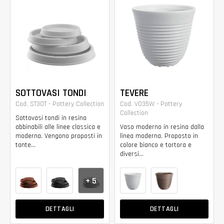
SOTTOVASI TONDI
TEVERE
Cod. ST30T - Pottery Collection
Cod. VO35W - Pottery
Collection
Sottovasi tondi in resina
abbinabili alle linee classica e
Vaso moderno in resina dalla
moderna. Vengono proposti in
linea moderna. Proposto in
tante...
colore bianco e tortora e
diversi...
+ 5
DETTAGLI
DETTAGLI