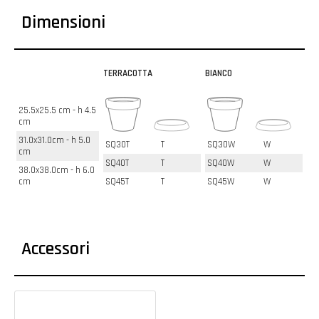
Dimensioni
TERRACOTTA
BIANCO
25.5x25.5 cm - h 4.5
cm
31.0x31.0cm - h 5.0
SQ30T
T
SQ30W
W
cm
SQ40T
T
SQ40W
W
38.0x38.0cm - h 6.0
cm
SQ45T
T
SQ45W
W
Accessori