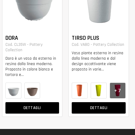
DORA
TIRSO PLUS
Cod. CL35W - Pottery
Cod. VA80 - Pottery Collection
Collection
Vaso piante esterno in resina
Dora è un vaso da esterno in
dalla linea moderna e dal
resina dalla linea moderna.
design accattivante viene
Proposto in colore bianco e
proposto in varie...
tortora e...
+ 7
DETTAGLI
DETTAGLI