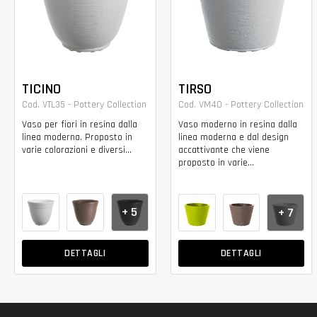
TICINO
TIRSO
Cod. VTL35 - Pottery Collection
Cod. VM40 - Pottery Collection
Vaso per fiori in resina dalla
Vaso moderno in resina dalla
linea moderna. Proposto in
linea moderna e dal design
varie colorazioni e diversi...
accattivante che viene
proposto in varie...
+ 5
+ 7
DETTAGLI
DETTAGLI