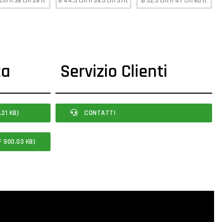
cm h 36 cm 28 lt
ø 44.5 cm h 39.5 cm 37lt
Ø 52.5 cm h 47 cm 60 lt
ca
Servizio Clienti
21 KB)
CONTATTI
F 900.03 KB)