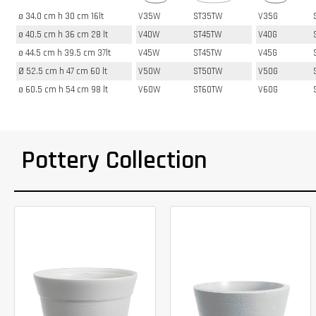
ø 34.0 cm h 30 cm 16lt
V35W
ST35TW
V35G
ø 40.5 cm h 36 cm 28 lt
V40W
ST45TW
V40G
ø 44.5 cm h 39.5 cm 37lt
V45W
ST45TW
V45G
Ø 52.5 cm h 47 cm 60 lt
V50W
ST50TW
V50G
ø 60.5 cm h 54 cm 98 lt
V60W
ST60TW
V60G
Pottery Collection