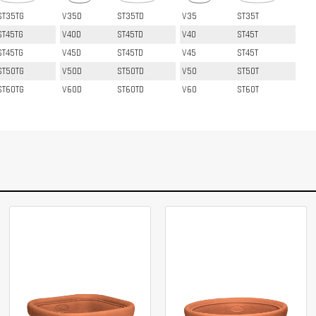
ST35TG
V35D
ST35TD
V35
ST35T
ST45TG
V40D
ST45TD
V40
ST45T
ST45TG
V45D
ST45TD
V45
ST45T
ST50TG
V50D
ST50TD
V50
ST50T
ST60TG
V60D
ST60TD
V60
ST60T