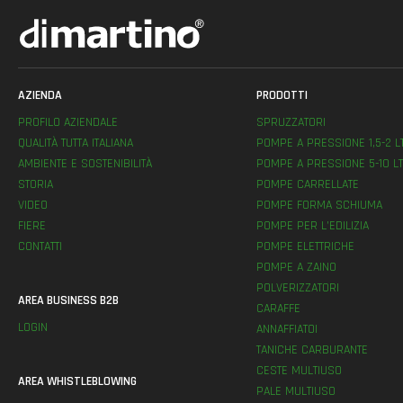
AZIENDA
PRODOTTI
PROFILO AZIENDALE
SPRUZZATORI
QUALITÀ TUTTA ITALIANA
POMPE A PRESSIONE 1,5-2 L
AMBIENTE E SOSTENIBILITÀ
POMPE A PRESSIONE 5-10 LT
STORIA
POMPE CARRELLATE
VIDEO
POMPE FORMA SCHIUMA
FIERE
POMPE PER L’EDILIZIA
CONTATTI
POMPE ELETTRICHE
POMPE A ZAINO
POLVERIZZATORI
AREA BUSINESS B2B
CARAFFE
LOGIN
ANNAFFIATOI
TANICHE CARBURANTE
CESTE MULTIUSO
AREA WHISTLEBLOWING
PALE MULTIUSO