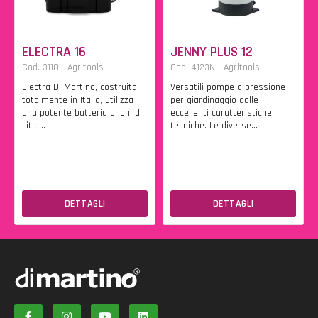
ELECTRA 16
JENNY PLUS 12
Cod. 3110 - Agritools
Cod. 4123N - Agritools
Electra Di Martino, costruita
Versatili pompe a pressione
totalmente in Italia, utilizza
per giardinaggio dalle
una potente batteria a Ioni di
eccellenti caratteristiche
Litio...
tecniche. Le diverse...
DETTAGLI
DETTAGLI