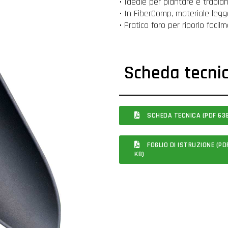
• Ideale per piantare e trapia
• In FiberComp, materiale leg
• Pratico foro per riporlo facil
Scheda tecni
SCHEDA TECNICA (PDF 638
FOGLIO DI ISTRUZIONE (PD
KB)