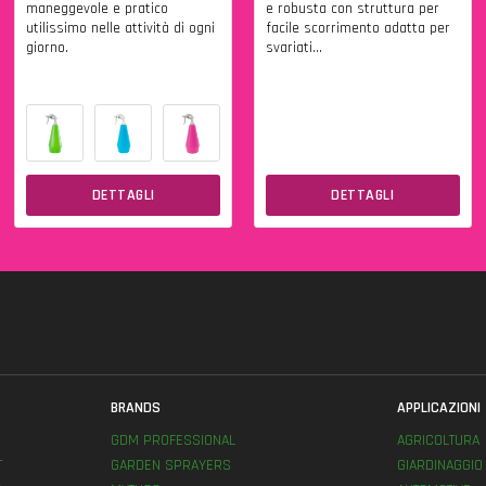
maneggevole e pratico
e robusta con struttura per
utilissimo nelle attività di ogni
facile scorrimento adatta per
giorno.
svariati...
DETTAGLI
DETTAGLI
BRANDS
APPLICAZIONI
GDM PROFESSIONAL
AGRICOLTURA
T
GARDEN SPRAYERS
GIARDINAGGIO