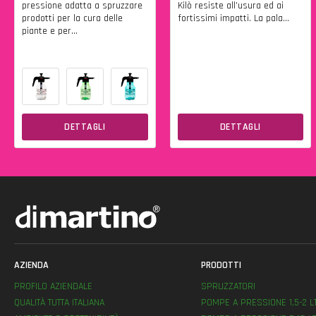
pressione adatta a spruzzare
Kilò resiste all’usura ed ai
prodotti per la cura delle
fortissimi impatti. La pala...
piante e per...
DETTAGLI
DETTAGLI
AZIENDA
PRODOTTI
PROFILO AZIENDALE
SPRUZZATORI
QUALITÀ TUTTA ITALIANA
POMPE A PRESSIONE 1,5-2 L