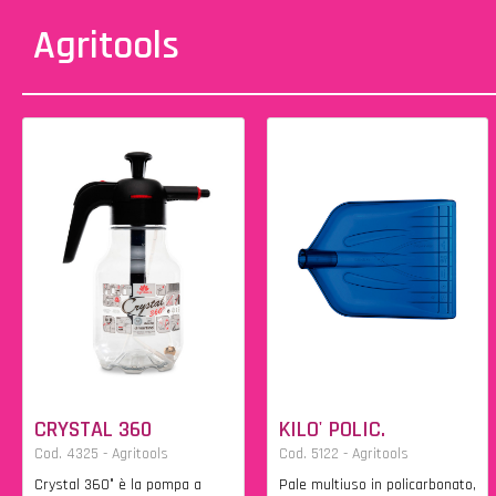
Agritools
CRYSTAL 360
KILO' POLIC.
Cod. 4325 - Agritools
Cod. 5122 - Agritools
Crystal 360° è la pompa a
Pale multiuso in policarbonato,