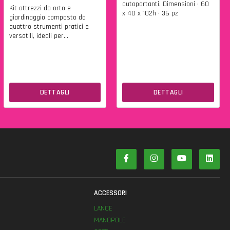
autoportanti. Dimensioni • 60
Kit attrezzi da orto e
x 40 x 102h • 36 pz
giardinaggio composto da
quattro strumenti pratici e
versatili, ideali per...
DETTAGLI
DETTAGLI
ACCESSORI
LANCE
MANOPOLE