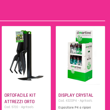
ORTOFACILE KIT
DISPLAY CRYSTAL
ATTREZZI ORTO
Cod. 4320P4 - Agritools
Cod. 5720 - Agritools
Espositore P4 a ripiani