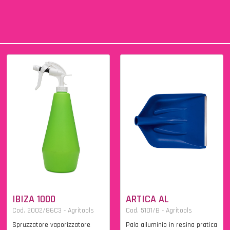
IBIZA 1000
ARTICA AL
Cod. 2002/86C3 - Agritools
Cod. 5101/B - Agritools
Spruzzatore vaporizzatore
Pala alluminio in resina pratica