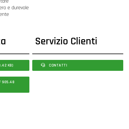
ntare
gero e durevole
mente
ca
Servizio Clienti
.42 KB)
CONTATTI
F 905.48