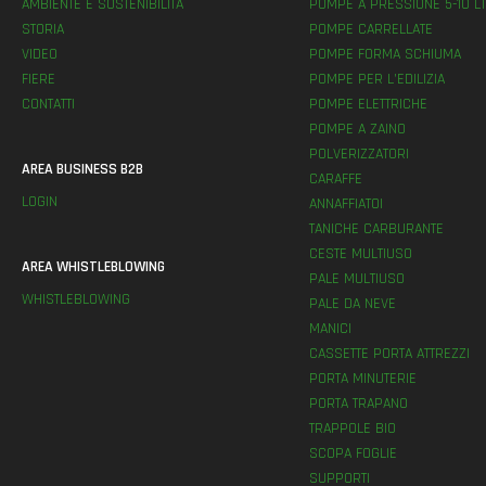
AMBIENTE E SOSTENIBILITÀ
POMPE A PRESSIONE 5-10 LT
STORIA
POMPE CARRELLATE
VIDEO
POMPE FORMA SCHIUMA
FIERE
POMPE PER L’EDILIZIA
CONTATTI
POMPE ELETTRICHE
POMPE A ZAINO
POLVERIZZATORI
AREA BUSINESS B2B
CARAFFE
LOGIN
ANNAFFIATOI
TANICHE CARBURANTE
CESTE MULTIUSO
AREA WHISTLEBLOWING
PALE MULTIUSO
WHISTLEBLOWING
PALE DA NEVE
MANICI
CASSETTE PORTA ATTREZZI
PORTA MINUTERIE
PORTA TRAPANO
TRAPPOLE BIO
SCOPA FOGLIE
SUPPORTI