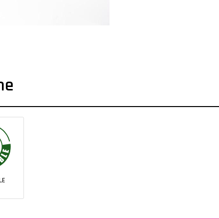
che
LE