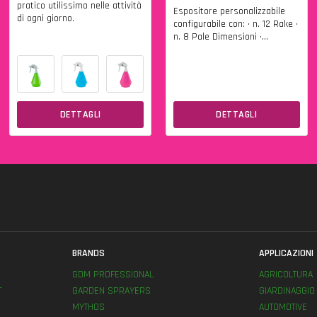
pratico utilissimo nelle attività
Espositore personalizzabile
di ogni giorno.
configurabile con: • n. 12 Rake •
n. 8 Pale Dimensioni •...
DETTAGLI
DETTAGLI
BRANDS
APPLICAZIONI
GDM PROFESSIONAL
AGRICOLTURA
T
GARDEN SPRAYERS
GIARDINAGGIO
MYTHOS
AUTOMOTIVE