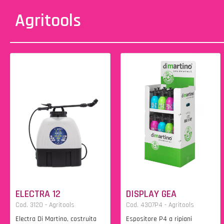
Agritools
ELECTRA 12
DISPLAY GEA
Cod. 3120 - Agritools
Cod. 4307P4 - Agritools
Electra Di Martino, costruita
Espositore P4 a ripiani