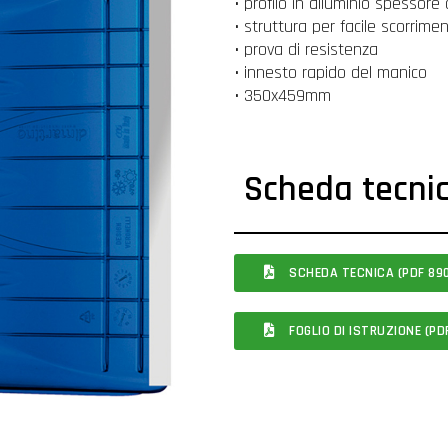
• profilo in alluminio spessor
• struttura per facile scorrime
• prova di resistenza
• innesto rapido del manico
• 350x459mm
Scheda tecni
SCHEDA TECNICA (PDF 890
FOGLIO DI ISTRUZIONE (PD