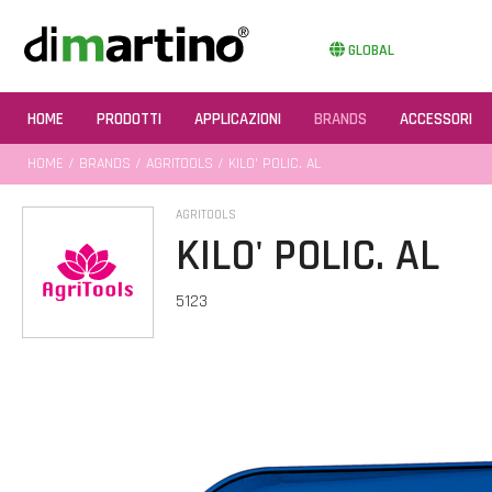
GLOBAL
HOME
PRODOTTI
APPLICAZIONI
BRANDS
ACCESSORI
HOME
/
BRANDS
/
AGRITOOLS
/ KILO' POLIC. AL
AGRITOOLS
KILO' POLIC. AL
5123