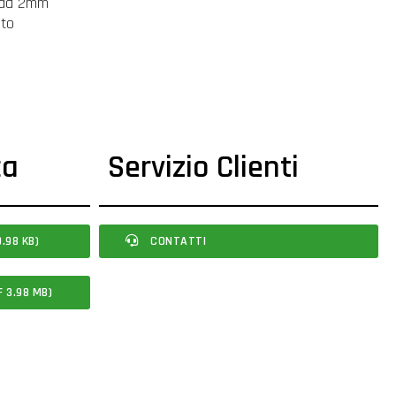
e da 2mm
nto
ca
Servizio Clienti
.98 KB)
CONTATTI
F 3.98 MB)