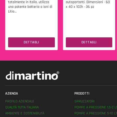
totalmente in Italia, utilizza
autoportanti. Dimensioni • 60
una potente batteria a Ioni di
x 40 x 102h • 36 pz
Litio...
DETTAGLI
DETTAGLI
AZIENDA
PRODOTTI
PROFILO AZIENDALE
SPRUZZATORI
QUALITÀ TUTTA ITALIANA
POMPE A PRESSIONE 1,5-2 L
AMBIENTE E SOSTENIBILITÀ
POMPE A PRESSIONE 5-10 LT