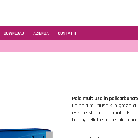
DOWNLOAD
AZIENDA
CONTATTI
Pale multiuso in policarbonat
La pala multiuso Kilò grazie a
essere stata deformata. E’ ada
biada, pellet e materiali incon