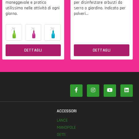
maneggevole e pratico
per disinfestare arbusti da
utilissimo nelle attività di ogni
serra o giardino. Indicato per
giorno.
polveri...
DETTAGLI
DETTAGLI
ACCESSORI
LANCE
MANOPOLE
GETTI