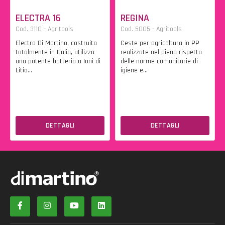
ELECTRA 16
REGINA
Cod. 3110 - Agritools
Cod. 5005 - Agritools
Electra Di Martino, costruita
Ceste per agricoltura in PP
totalmente in Italia, utilizza
realizzate nel pieno rispetto
una potente batteria a Ioni di
delle norme comunitarie di
Litio...
igiene e...
DETTAGLI
DETTAGLI