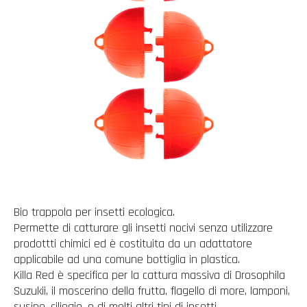
Bio trappola per insetti ecologica.
Permette di catturare gli insetti nocivi senza utilizzare
prodottti chimici ed è costituita da un adattatore
applicabile ad una comune bottiglia in plastica.
Killa Red è specifica per la cattura massiva di Drosophila
Suzukii, il moscerino della frutta, flagello di more, lamponi,
susine, ciliegie, e di molti altri tipi di insetti.