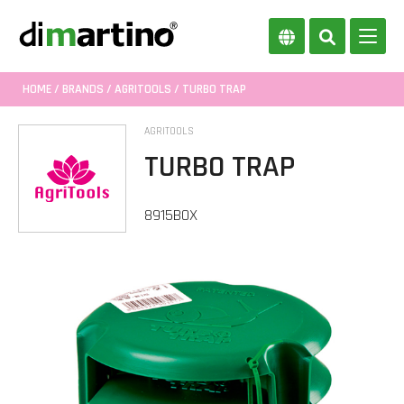
HOME
/
BRANDS
/
AGRITOOLS
/ TURBO TRAP
AGRITOOLS
TURBO TRAP
8915BOX