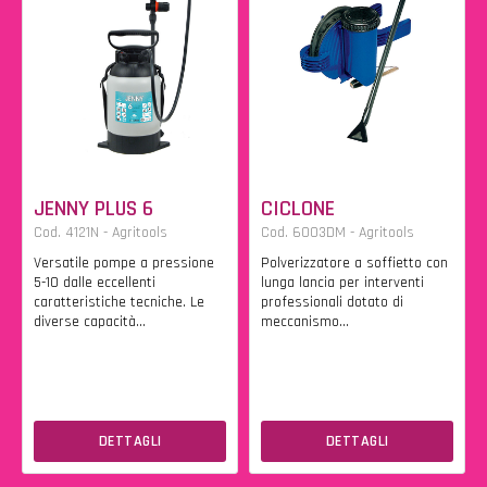
JENNY PLUS 6
CICLONE
Cod. 4121N - Agritools
Cod. 6003DM - Agritools
Versatile pompe a pressione
Polverizzatore a soffietto con
5-10 dalle eccellenti
lunga lancia per interventi
caratteristiche tecniche. Le
professionali dotato di
diverse capacità...
meccanismo...
DETTAGLI
DETTAGLI