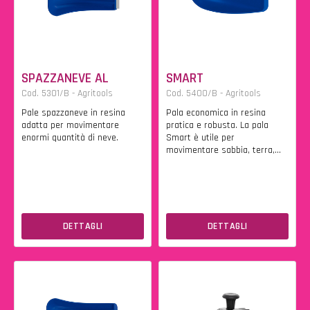
SPAZZANEVE AL
SMART
Cod. 5301/B - Agritools
Cod. 5400/B - Agritools
Pale spazzaneve in resina
Pala economica in resina
adatta per movimentare
pratica e robusta. La pala
enormi quantità di neve.
Smart è utile per
movimentare sabbia, terra,...
DETTAGLI
DETTAGLI