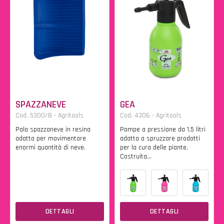
SPAZZANEVE
GEA
Cod. 5300/B - Agritools
Cod. 4306 - Agritools
Pala spazzaneve in resina
Pompe a pressione da 1,5 litri
adatta per movimentare
adatta a spruzzare prodotti
enormi quantità di neve.
per la cura delle piante.
Costruita...
DETTAGLI
DETTAGLI