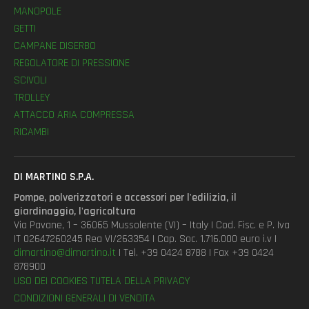
MANOPOLE
GETTI
CAMPANE DISERBO
REGOLATORE DI PRESSIONE
SCIVOLI
TROLLEY
ATTACCO ARIA COMPRESSA
RICAMBI
DI MARTINO S.P.A.
Pompe, polverizzatori e accessori per l'edilizia, il
giardinaggio, l'agricoltura
Via Pavane, 1 – 36065 Mussolente (VI) – Italy | Cod. Fisc. e P. Iva
IT 02647260245 Rea VI/263354 | Cap. Soc. 1.716.000 euro i.v |
dimartino@dimartino.it
| Tel. +39 0424 8788 | Fax +39 0424
878900
USO DEI COOKIES
TUTELA DELLA PRIVACY
CONDIZIONI GENERALI DI VENDITA