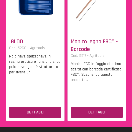
IGLOO
Manico legno FSC® -
Cod. 5260 - Agritools
Barcode
Cod. 5517 - Agritools
Pala neve spazzaneve in
resina pratica e funzionale. La
Manico FSC in faggio di prima
pala neve Igloo è strutturata
scelta con barcode certificato
per avere un...
FSC®. Scegliendo questo
prodotto...
DETTAGLI
DETTAGLI