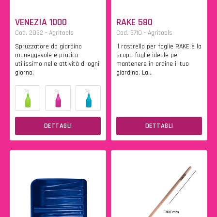
VENEZIA 1000
RAKE 580
Cod. 2032 - Agritools
Cod. 5710 - Agritools
Spruzzatore da giardino
Il rastrello per foglie RAKE è la
maneggevole e pratico
scopa foglie ideale per
utilissimo nelle attività di ogni
mantenere in ordine il tuo
giorno.
giardino. La...
DETTAGLI
DETTAGLI