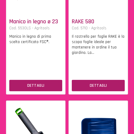
Manico in legno ø 23
RAKE 580
Cod. 5530LS - Agritools
Cod. 5710 - Agritools
Manico in legno di prima
Il rastrello per foglie RAKE è la
scelta certificato FSC®.
scopa foglie ideale per
mantenere in ordine il tuo
giardino. La...
DETTAGLI
DETTAGLI