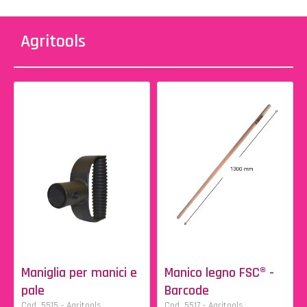
Agritools
Maniglia per manici e
Manico legno FSC® -
pale
Barcode
Cod. 5515 - Agritools
Cod. 5517 - Agritools