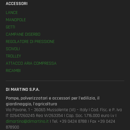
ACCESSORI
LANCE
MANOPOLE
GETTI
CAMPANE DISERBO
REGOLATORE DI PRESSIONE
SCIVOLI
TROLLEY
ATTACCO ARIA COMPRESSA
RICAMBI
DI MARTINO S.P.A.
Pompe, polverizzatori e accessori per l'edilizia, il
giardinaggio, l'agricoltura
Via Pavane, 1 – 36065 Mussolente (VI) – Italy | Cod. Fisc. e P. Iva
IT 02647260245 Rea VI/263354 | Cap. Soc. 1.716.000 euro i.v |
dimartino@dimartino.it
| Tel. +39 0424 8788 | Fax +39 0424
878900