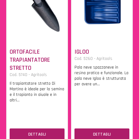
ORTOFACILE
IGLOO
TRAPIANTATORE
Cod. 5260 - Agritools
STRETTO
Pala neve spazzaneve in
resina pratica e funzionale. La
Cod. 5740 - Agritools
pala neve Igloo è strutturata
Il trapiantatore stretto Di
per avere un...
Martino è ideale per la semina
e il trapianto in aiuole e in
altri...
DETTAGLI
DETTAGLI