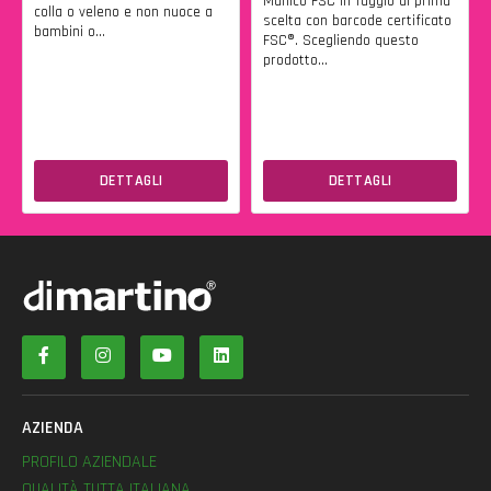
Manico FSC in faggio di prima
colla o veleno e non nuoce a
scelta con barcode certificato
bambini o...
FSC®. Scegliendo questo
prodotto...
DETTAGLI
DETTAGLI
AZIENDA
PROFILO AZIENDALE
QUALITÀ TUTTA ITALIANA