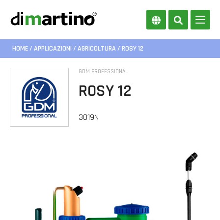
HOME
/
APPLICAZIONI
/
AGRICOLTURA
/ ROSY 12
GDM PROFESSIONAL
ROSY 12
3019N