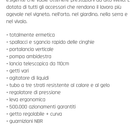
dotata di tutti gli accessori che rendono il lavoro più
agevole nel vigneto, nell’orto, nel giardino, nella serra e
nel vivaio.
• totalmente ermetica
• spallacci e sgancio rapido delle cinghie
• portalancia verticale
• pompa ambidestra
• lancia telescopica da 110cm
• getti vari
• agitatore di liquidi
• tubo a tre strati resistente al calore e al gelo
• regolatore di pressione
• leva ergonomica
• 500.000 azionamenti garantiti
• getto regolabile + curva
• guarnizioni NBR