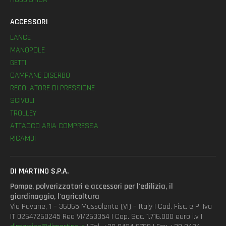
ACCESSORI
LANCE
MANOPOLE
GETTI
CAMPANE DISERBO
REGOLATORE DI PRESSIONE
SCIVOLI
TROLLEY
ATTACCO ARIA COMPRESSA
RICAMBI
DI MARTINO S.P.A.
Pompe, polverizzatori e accessori per l'edilizia, il
giardinaggio, l'agricoltura
Via Pavane, 1 – 36065 Mussolente (VI) – Italy | Cod. Fisc. e P. Iva
IT 02647260245 Rea VI/263354 | Cap. Soc. 1.716.000 euro i.v |