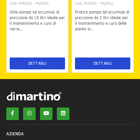
Cod. M4000 - Mythos
Cod. M4002 - Mythos
Utile pompa ad accumulo di
Pratica pompa ad accumulo di
pressione da 1.5 litri ideale per
pressione da 2 litri ideale per
il mantenimento e cura di
il mantenimento e cura delle
serre,...
piante in...
DETTAGLI
DETTAGLI
AZIENDA