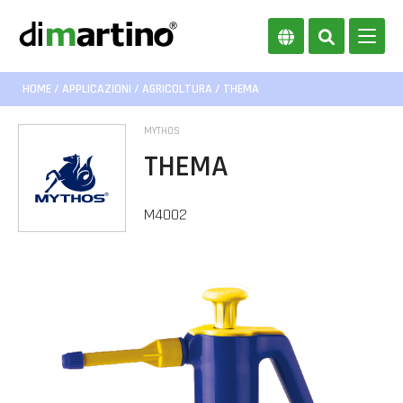
HOME
/
APPLICAZIONI
/
AGRICOLTURA
/ THEMA
MYTHOS
THEMA
M4002