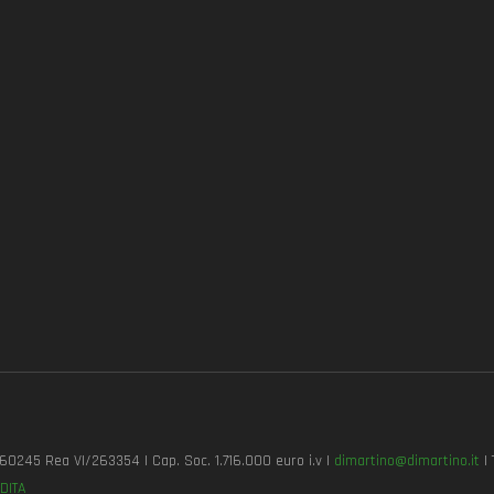
7260245 Rea VI/263354 | Cap. Soc. 1.716.000 euro i.v |
dimartino@dimartino.it
| 
DITA