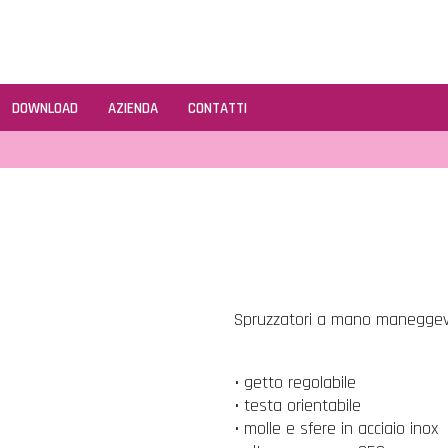
DOWNLOAD
AZIENDA
CONTATTI
Spruzzatori a mano maneggevoli 
• getto regolabile
• testa orientabile
• molle e sfere in acciaio inox