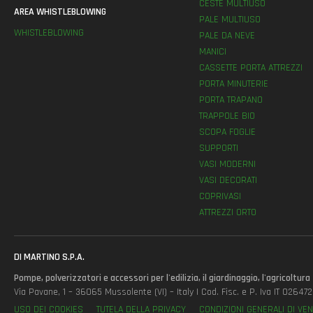
CESTE MULTIUSO
AREA WHISTLEBLOWING
PALE MULTIUSO
WHISTLEBLOWING
PALE DA NEVE
MANICI
CASSETTE PORTA ATTREZZI
PORTA MINUTERIE
PORTA TRAPANO
TRAPPOLE BIO
SCOPA FOGLIE
SUPPORTI
VASI MODERNI
VASI DECORATI
COPRIVASI
ATTREZZI ORTO
DI MARTINO S.P.A.
Pompe, polverizzatori e accessori per l'edilizia, il giardinaggio, l'agricoltura
Via Pavane, 1 – 36065 Mussolente (VI) – Italy | Cod. Fisc. e P. Iva IT 0264
USO DEI COOKIES
TUTELA DELLA PRIVACY
CONDIZIONI GENERALI DI VEN