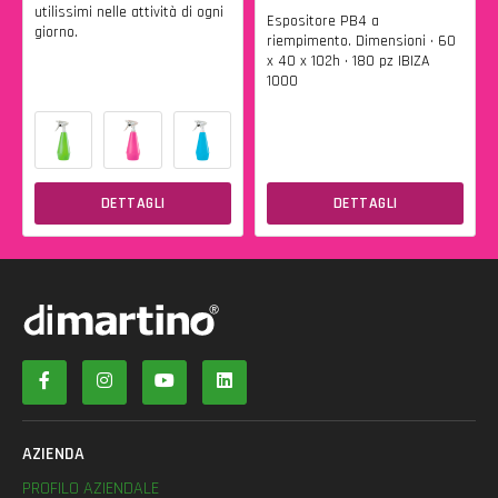
utilissimi nelle attività di ogni
Espositore PB4 a
giorno.
riempimento. Dimensioni • 60
x 40 x 102h • 180 pz IBIZA
1000
DETTAGLI
DETTAGLI
AZIENDA
PROFILO AZIENDALE