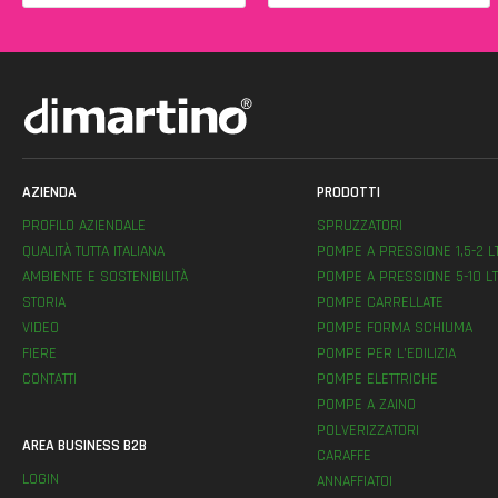
AZIENDA
PRODOTTI
PROFILO AZIENDALE
SPRUZZATORI
QUALITÀ TUTTA ITALIANA
POMPE A PRESSIONE 1,5-2 L
AMBIENTE E SOSTENIBILITÀ
POMPE A PRESSIONE 5-10 LT
STORIA
POMPE CARRELLATE
VIDEO
POMPE FORMA SCHIUMA
FIERE
POMPE PER L’EDILIZIA
CONTATTI
POMPE ELETTRICHE
POMPE A ZAINO
POLVERIZZATORI
AREA BUSINESS B2B
CARAFFE
LOGIN
ANNAFFIATOI