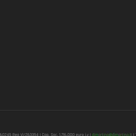
7260245 Rea VI/263354 | Cap. Soc. 1.716.000 euro i.v |
dimartino@dimartino.it
| 