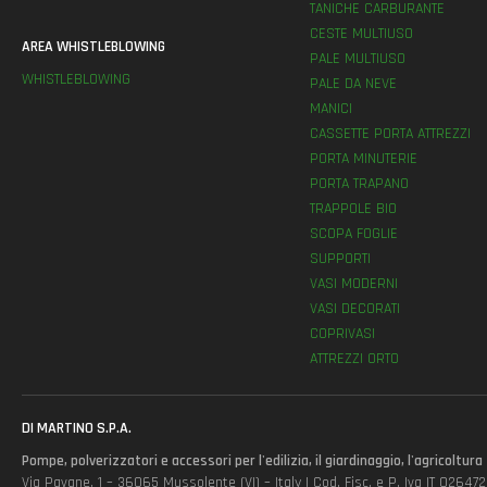
TANICHE CARBURANTE
CESTE MULTIUSO
AREA WHISTLEBLOWING
PALE MULTIUSO
WHISTLEBLOWING
PALE DA NEVE
MANICI
CASSETTE PORTA ATTREZZI
PORTA MINUTERIE
PORTA TRAPANO
TRAPPOLE BIO
SCOPA FOGLIE
SUPPORTI
VASI MODERNI
VASI DECORATI
COPRIVASI
ATTREZZI ORTO
DI MARTINO S.P.A.
Pompe, polverizzatori e accessori per l'edilizia, il giardinaggio, l'agricoltura
Via Pavane, 1 – 36065 Mussolente (VI) – Italy | Cod. Fisc. e P. Iva IT 0264