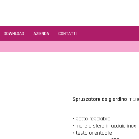
DOWNLOAD
AZIENDA
CONTATTI
Spruzzatore da giardino
maneg
• getto regolabile
• molle e sfere in acciaio inox
• testa orientabile