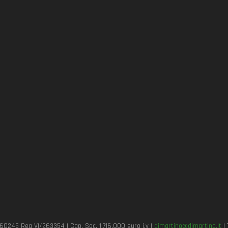
7260245 Rea VI/263354 | Cap. Soc. 1.716.000 euro i.v |
dimartino@dimartino.it
| 