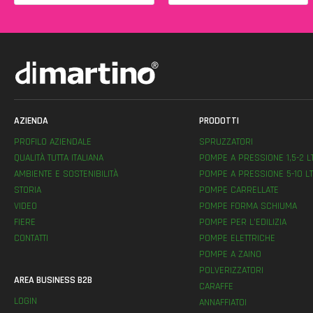
AZIENDA
PRODOTTI
PROFILO AZIENDALE
SPRUZZATORI
QUALITÀ TUTTA ITALIANA
POMPE A PRESSIONE 1,5-2 L
AMBIENTE E SOSTENIBILITÀ
POMPE A PRESSIONE 5-10 LT
STORIA
POMPE CARRELLATE
VIDEO
POMPE FORMA SCHIUMA
FIERE
POMPE PER L’EDILIZIA
CONTATTI
POMPE ELETTRICHE
POMPE A ZAINO
POLVERIZZATORI
AREA BUSINESS B2B
CARAFFE
LOGIN
ANNAFFIATOI