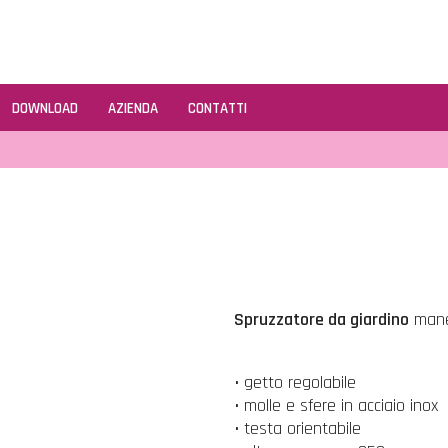
DOWNLOAD
AZIENDA
CONTATTI
Spruzzatore da giardino
maneg
• getto regolabile
• molle e sfere in acciaio inox
• testa orientabile