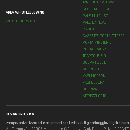
TANICHE CARBURANTE
CESTE MULTIUSO
AREA WHISTLEBLOWING
PALE MULTIUSO
WHISTLEBLOWING
PALE DA NEVE
MANICI
CASSETTE PORTA ATTREZZI
PORTA MINUTERIE
PORTA TRAPANO
TRAPPOLE BIO
SCOPA FOGLIE
SUPPORTI
VASI MODERNI
VASI DECORATI
COPRIVASI
ATTREZZI ORTO
DI MARTINO S.P.A.
Pompe, polverizzatori e accessori per l'edilizia, il giardinaggio, l'agricoltura
Via Pavane, 1 – 36065 Mussolente (VI) – Italy | Cod. Fisc. e P. Iva IT 0264