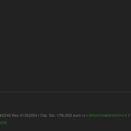
7260245 Rea VI/263354 | Cap. Soc. 1.716.000 euro i.v |
dimartino@dimartino.it
| 
DITA