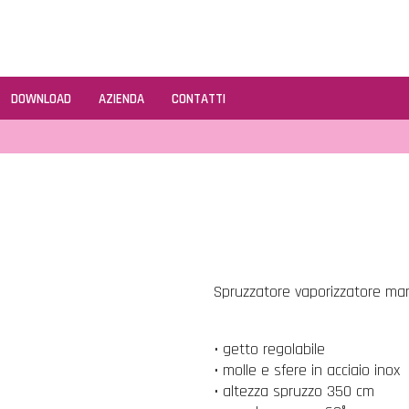
DOWNLOAD
AZIENDA
CONTATTI
Spruzzatore vaporizzatore mane
• getto regolabile
• molle e sfere in acciaio inox
• altezza spruzzo 350 cm