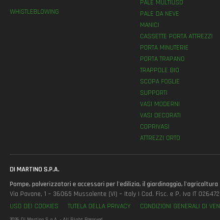
PALE MULTIUSO
WHISTLEBLOWING
PALE DA NEVE
MANICI
CASSETTE PORTA ATTREZZI
PORTA MINUTERIE
PORTA TRAPANO
TRAPPOLE BIO
SCOPA FOGLIE
SUPPORTI
VASI MODERNI
VASI DECORATI
COPRIVASI
ATTREZZI ORTO
DI MARTINO S.P.A.
Pompe, polverizzatori e accessori per l'edilizia, il giardinaggio, l'agricoltura
Via Pavane, 1 – 36065 Mussolente (VI) – Italy | Cod. Fisc. e P. Iva IT 0264
USO DEI COOKIES
TUTELA DELLA PRIVACY
CONDIZIONI GENERALI DI VEN
2026 Di Martino S.p.A. - All Right Reserved