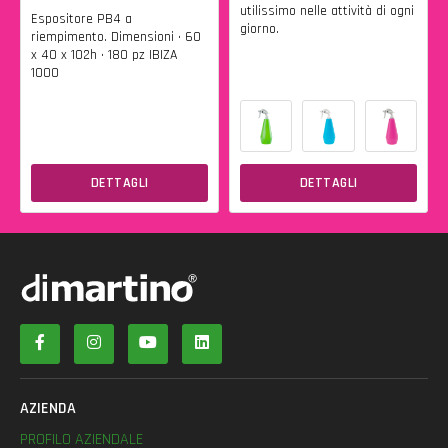
utilissimo nelle attività di ogni
Espositore PB4 a
giorno.
riempimento. Dimensioni • 60
x 40 x 102h • 180 pz IBIZA
1000
DETTAGLI
DETTAGLI
AZIENDA
PROFILO AZIENDALE