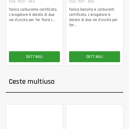
Cod. 7022 - Alta
Cod. 7021 - Alta
Tanica carburante certificata.
Tanica benzina e carburanti
L’erogatore è dotato di due
certificata. L’erogatore è
vie d’uscita per far fluire i...
dotato di due vie d’uscita per
far...
DETTAGLI
DETTAGLI
Ceste multiuso