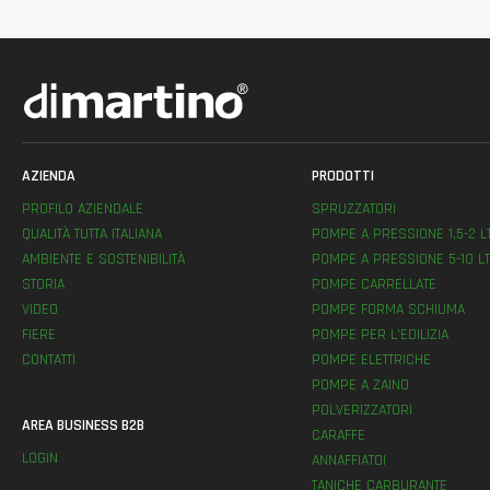
AZIENDA
PRODOTTI
PROFILO AZIENDALE
SPRUZZATORI
QUALITÀ TUTTA ITALIANA
POMPE A PRESSIONE 1,5-2 L
AMBIENTE E SOSTENIBILITÀ
POMPE A PRESSIONE 5-10 LT
STORIA
POMPE CARRELLATE
VIDEO
POMPE FORMA SCHIUMA
FIERE
POMPE PER L’EDILIZIA
CONTATTI
POMPE ELETTRICHE
POMPE A ZAINO
POLVERIZZATORI
AREA BUSINESS B2B
CARAFFE
LOGIN
ANNAFFIATOI
TANICHE CARBURANTE