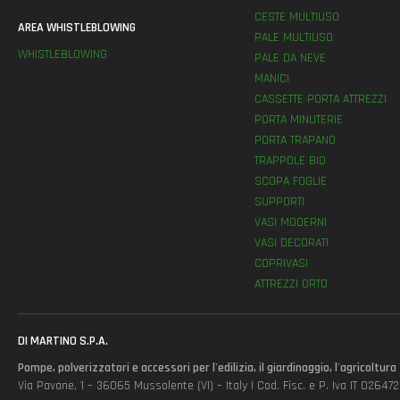
CESTE MULTIUSO
AREA WHISTLEBLOWING
PALE MULTIUSO
WHISTLEBLOWING
PALE DA NEVE
MANICI
CASSETTE PORTA ATTREZZI
PORTA MINUTERIE
PORTA TRAPANO
TRAPPOLE BIO
SCOPA FOGLIE
SUPPORTI
VASI MODERNI
VASI DECORATI
COPRIVASI
ATTREZZI ORTO
DI MARTINO S.P.A.
Pompe, polverizzatori e accessori per l'edilizia, il giardinaggio, l'agricoltura
Via Pavane, 1 – 36065 Mussolente (VI) – Italy | Cod. Fisc. e P. Iva IT 0264