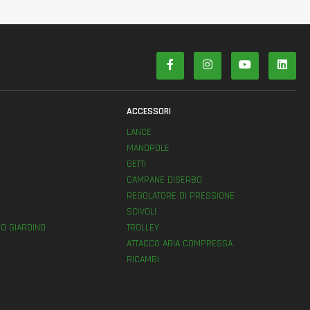
ACCESSORI
LANCE
MANOPOLE
GETTI
E
CAMPANE DISERBO
REGOLATORE DI PRESSIONE
SCIVOLI
O GIARDINO
TROLLEY
ATTACCO ARIA COMPRESSA
RICAMBI