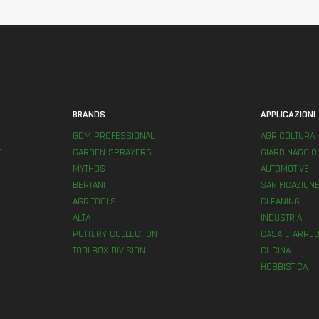
BRANDS
APPLICAZIONI
GDM PROFESSIONAL
AGRICOLTURA
T
GARDEN SPRAYERS
GIARDINAGGIO
MYTHOS
AUTOMOTIVE
BERTANI
SANIFICAZION
AGRITOOLS
CLEANING
ALTA
INDUSTRIA
POTTERY COLLECTION
CASA E ARRED
TOOLBOX DIVISION
CUCINA
HOBBISTICA