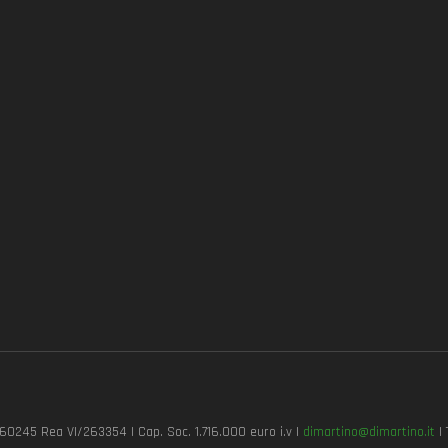
7260245 Rea VI/263354 | Cap. Soc. 1.716.000 euro i.v |
dimartino@dimartino.it
| 