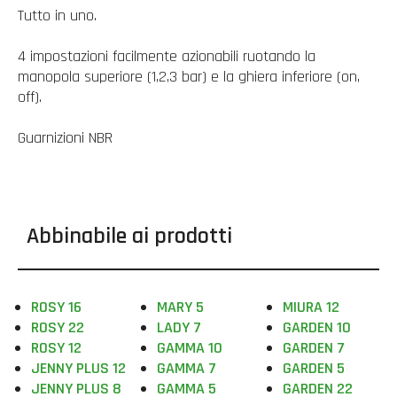
Tutto in uno.
4 impostazioni facilmente azionabili ruotando la
manopola superiore (1,2,3 bar) e la ghiera inferiore (on,
off).
Guarnizioni NBR
Abbinabile ai prodotti
ROSY 16
MARY 5
MIURA 12
ROSY 22
LADY 7
GARDEN 10
ROSY 12
GAMMA 10
GARDEN 7
JENNY PLUS 12
GAMMA 7
GARDEN 5
JENNY PLUS 8
GAMMA 5
GARDEN 22