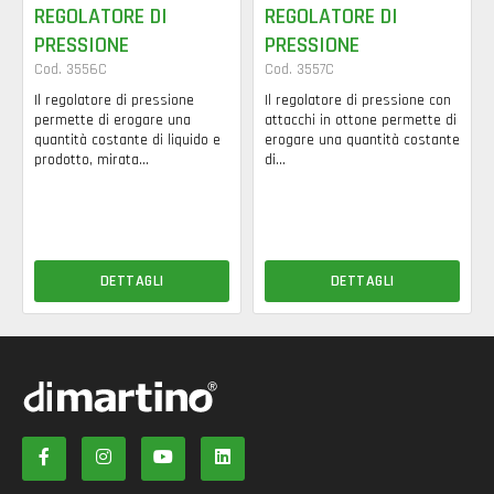
REGOLATORE DI
REGOLATORE DI
PRESSIONE
PRESSIONE
Cod. 3556C
Cod. 3557C
Il regolatore di pressione
Il regolatore di pressione con
permette di erogare una
attacchi in ottone permette di
quantità costante di liquido e
erogare una quantità costante
prodotto, mirata...
di...
DETTAGLI
DETTAGLI